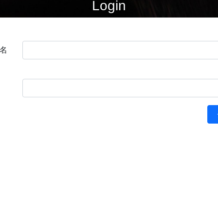
Login
名