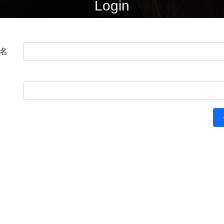
Login
名