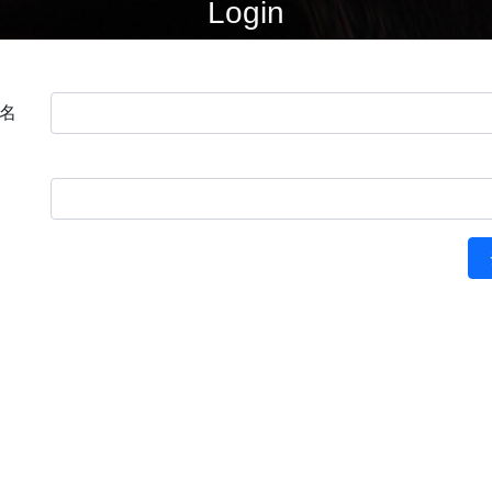
Login
名