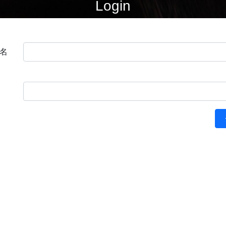
Login
名