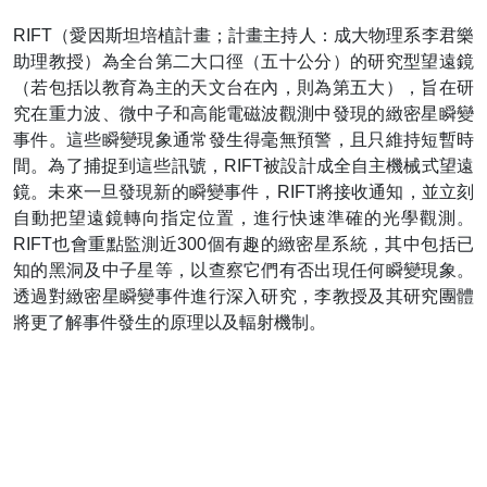
RIFT（愛因斯坦培植計畫；計畫主持人：成大物理系李君樂
助理教授）為全台第二大口徑（五十公分）的研究型望遠鏡
（若包括以教育為主的天文台在內，則為第五大），旨在研
究在重力波、微中子和高能電磁波觀測中發現的緻密星瞬變
事件。這些瞬變現象通常發生得毫無預警，且只維持短暫時
間。為了捕捉到這些訊號，RIFT被設計成全自主機械式望遠
鏡。未來一旦發現新的瞬變事件，RIFT將接收通知，並立刻
自動把望遠鏡轉向指定位置，進行快速準確的光學觀測。
RIFT也會重點監測近300個有趣的緻密星系統，其中包括已
知的黑洞及中子星等，以查察它們有否出現任何瞬變現象。
透過對緻密星瞬變事件進行深入研究，李教授及其研究團體
將更了解事件發生的原理以及輻射機制。