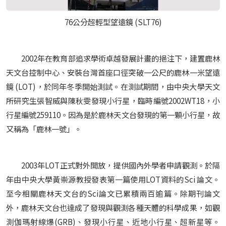
76公分超輕型望遠鏡 (SLT76)
2002年在教育部追求學術卓越發展計畫的挹注下，建置鹿林
天文台控制中心、安裝台灣首座口徑突破一公尺的鹿林一米望遠
鏡 (LOT)，於同年冬季開始測試。在測試期間，由中央大學天文
所研究生張智威與陳秋雯發現小行星，臨時編號2002WT18，小
行星編號259110。因為是於鹿林天文台發現的第一顆小行星，故
又稱為「鹿林一號」。
2003年LOT正式對外開放，提供國內外學者申請觀測。於隔
年由中央大學黃崇源教授發表第一篇使用LOT資料的Sci 論文。
至今相關鹿林天文台的Sci論文已累積兩百逾篇。除期刊論文
外，鹿林天文台也達成了發現與觀測各種天體的科學成果，如觀
測伽瑪射線爆(GRB)、發現小行星、近地小行星、超新星等。