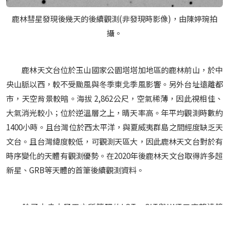
鹿林彗星發現後幾天的後續觀測(非發現時影像)，由陳婷琬拍
攝。
鹿林天文台位於玉山國家公園塔塔加地區的鹿林前山，於中
央山脈以西，較不受颱風與冬季東北季風影響。另外台址遠離都
市，天空背景較暗。海拔 2,862公尺，空氣稀薄，因此視相佳、
大氣消光較小；位於逆溫層之上，晴天率高。年平均觀測時數約
1400小時。且台灣位於西太平洋，與夏威夷群島之間經度缺乏天
文台。且台灣緯度較低，可觀測天區大，因此鹿林天文台對於有
時序變化的天體有觀測優勢。在2020年後鹿林天文台取得許多超
新星、GRB等天體的首筆後續觀測資料。
除了中央大學天文所管理的LOT、SLT與LWT三座望遠鏡
外，鹿林天文台也與國內天文單位合作，在原中美掩星計畫