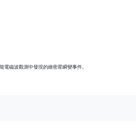
波、微中子和高能電磁波觀測中發現的緻密星瞬變事件。