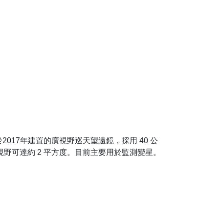
LWT) 是於2017年建置的廣視野巡天望遠鏡，採用 40 公
機視野可達約 2 平方度。目前主要用於監測變星。