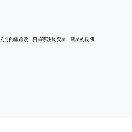
T) 為一具40公分的望遠鏡。目前專注於變星、彗星的長期