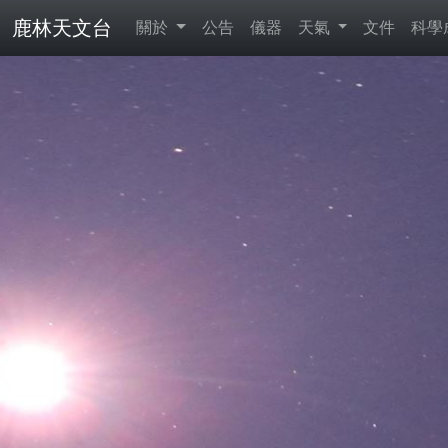
鹿林天文台
關於
公告
儀器
天氣
文件
科學