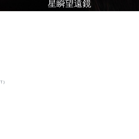
星瞬望遠鏡
T)