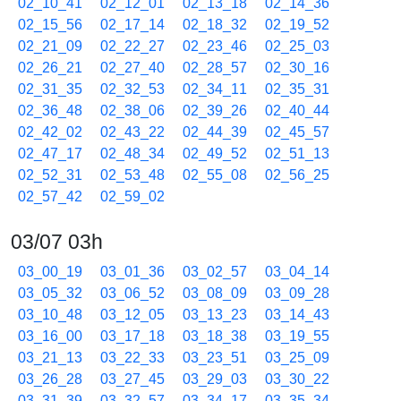
02_10_41
02_12_01
02_13_18
02_14_36
02_15_56
02_17_14
02_18_32
02_19_52
02_21_09
02_22_27
02_23_46
02_25_03
02_26_21
02_27_40
02_28_57
02_30_16
02_31_35
02_32_53
02_34_11
02_35_31
02_36_48
02_38_06
02_39_26
02_40_44
02_42_02
02_43_22
02_44_39
02_45_57
02_47_17
02_48_34
02_49_52
02_51_13
02_52_31
02_53_48
02_55_08
02_56_25
02_57_42
02_59_02
03/07 03h
03_00_19
03_01_36
03_02_57
03_04_14
03_05_32
03_06_52
03_08_09
03_09_28
03_10_48
03_12_05
03_13_23
03_14_43
03_16_00
03_17_18
03_18_38
03_19_55
03_21_13
03_22_33
03_23_51
03_25_09
03_26_28
03_27_45
03_29_03
03_30_22
03_31_39
03_32_57
03_34_17
03_35_34