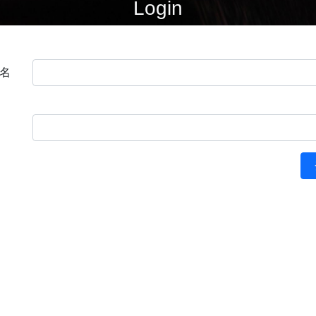
Login
名