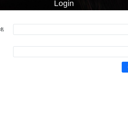
Login
名