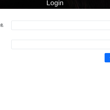
Login
名